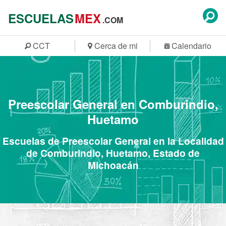
ESCUELAS
MEX
.COM
CCT
Cerca de mi
Calendario
Preescolar General en Comburindio,
Huetamo
Escuelas de Preescolar General en la Localidad
de Comburindio, Huetamo, Estado de
Michoacán