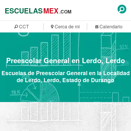
ESCUELAS
MEX
.COM
CCT
Cerca de mi
Calendario
Preescolar General en Lerdo, Lerdo
Escuelas de Preescolar General en la Localidad
de Lerdo, Lerdo, Estado de Durango