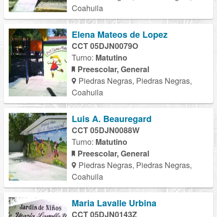
Coahuila
Elena Mateos de Lopez
CCT 05DJN0079O
Turno:
Matutino
Preescolar, General
Piedras Negras, Piedras Negras,
Coahuila
Luis A. Beauregard
CCT 05DJN0088W
Turno:
Matutino
Preescolar, General
Piedras Negras, Piedras Negras,
Coahuila
Maria Lavalle Urbina
CCT 05DJN0143Z