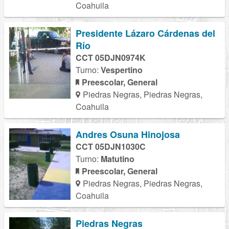
Coahuila
Presidente Lázaro Cárdenas del
Río
CCT 05DJN0974K
Turno:
Vespertino
Preescolar, General
Piedras Negras, Piedras Negras,
Coahuila
Andres Osuna Hinojosa
CCT 05DJN1030C
Turno:
Matutino
Preescolar, General
Piedras Negras, Piedras Negras,
Coahuila
Piedras Negras