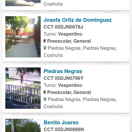
Coahuila
Josefa Ortiz de Dominguez
CCT 05DJN0678J
Turno:
Vespertino
Preescolar, General
Piedras Negras, Piedras Negras,
Coahuila
Piedras Negras
CCT 05DJN0796Y
Turno:
Vespertino
Preescolar, General
Piedras Negras, Piedras Negras,
Coahuila
Benito Juarez
CCT 05DJN0889N