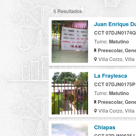
5 Resultados
Juan Enrique D
CCT 07DJN0174Q
Turno:
Matutino
Preescolar, Gene
Villa Corzo, Vill
La Fraylesca
CCT 07DJN0175P
Turno:
Matutino
Preescolar, Gene
Villa Corzo, Vill
Chiapas
CCT 07DJN0635J