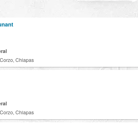
unant
ral
a Corzo, Chiapas
ral
a Corzo, Chiapas