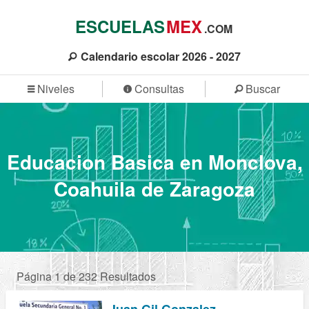
ESCUELAS
MEX
.COM
Calendario escolar 2026 - 2027
Niveles
Consultas
Buscar
Educacion Basica en Monclova,
Coahuila de Zaragoza
Página 1 de 232 Resultados