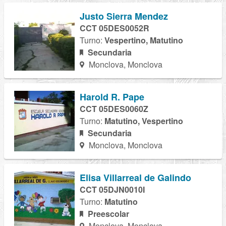
Justo Sierra Mendez
CCT 05DES0052R
Turno:
Vespertino, Matutino
Secundaria
Monclova, Monclova
Harold R. Pape
CCT 05DES0060Z
Turno:
Matutino, Vespertino
Secundaria
Monclova, Monclova
Elisa Villarreal de Galindo
CCT 05DJN0010I
Turno:
Matutino
Preescolar
Monclova, Monclova