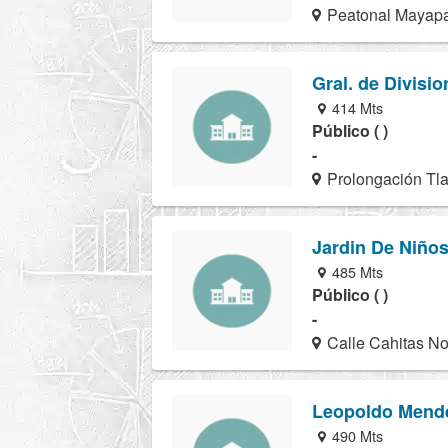
Peatonal Mayapa
Gral. de Divisi
414 Mts
Público ( )
-
Prolongación Tla
Jardin De Niño
485 Mts
Público ( )
-
Calle Cahitas No
Leopoldo Mend
490 Mts