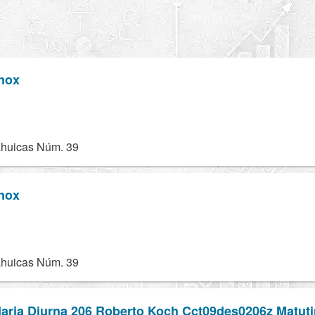
nox
ahuicas Núm. 39
nox
ahuicas Núm. 39
aria Diurna 206 Roberto Koch Cct09des0206z Matut