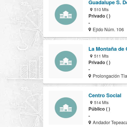
Guadalupe S. D
510 Mts
Privado ( )
-
Ejido Núm. 106
La Montaña de C
511 Mts
Privado ( )
-
Prolongación Tla
Centro Social
514 Mts
Público ( )
-
Andador Tepeaca