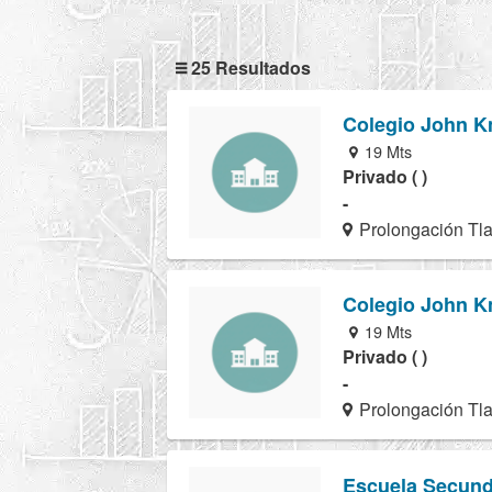
25 Resultados
Colegio John K
19 Mts
Privado ( )
-
Prolongación Tl
Colegio John K
19 Mts
Privado ( )
-
Prolongación Tl
Escuela Secund