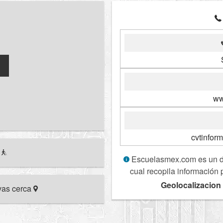
ww
cvtinfo
r
Escuelasmex.com es un dir
cual recopila información 
Geolocalizacion
ivas cerca