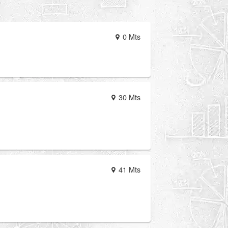
0 Mts
30 Mts
41 Mts