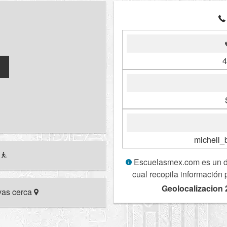
4
michell_
r
Escuelasmex.com es un dir
cual recopila información 
Geolocalizacion 
ivas cerca