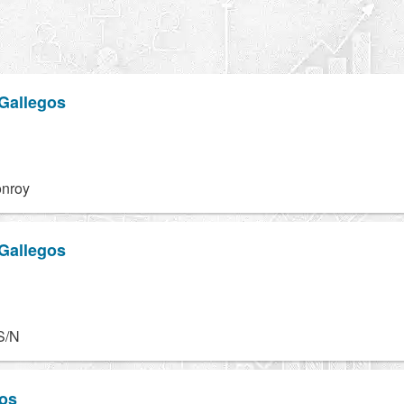
 Gallegos
onroy
 Gallegos
S/N
os