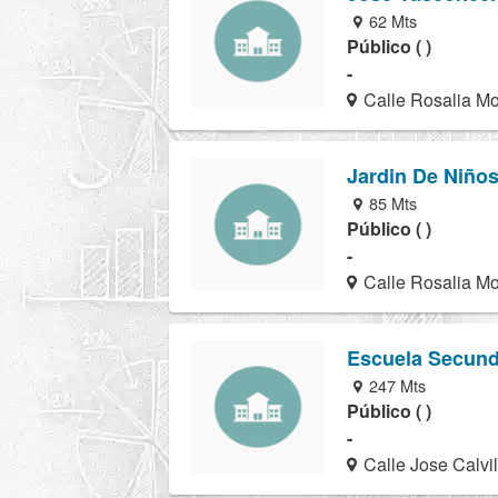
62 Mts
Público ( )
-
Calle Rosalia Mo
Jardin De Niño
85 Mts
Público ( )
-
Calle Rosalia Mo
Escuela Secund
247 Mts
Público ( )
-
Calle Jose Calvil