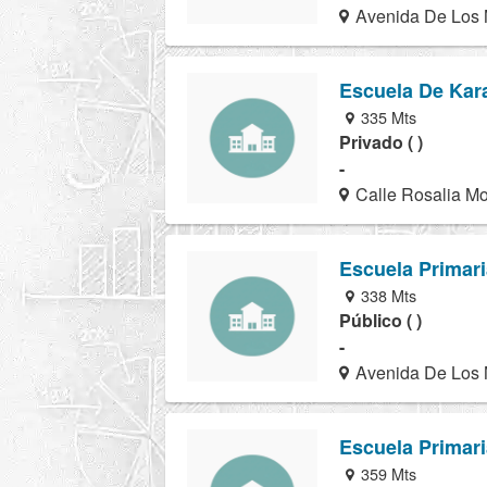
Avenida De Los M
Escuela De Kara
335 Mts
Privado ( )
-
Calle Rosalia Mo
Escuela Primari
338 Mts
Público ( )
-
Avenida De Los M
Escuela Primar
359 Mts