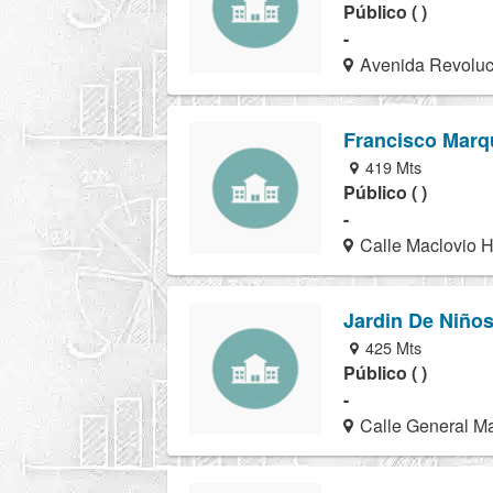
Público ( )
-
Avenida Revoluci
Francisco Marq
419 Mts
Público ( )
-
Calle Maclovio H
Jardin De Niños
425 Mts
Público ( )
-
Calle General Ma