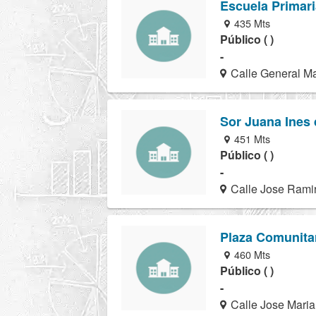
Escuela Primar
435 Mts
Público ( )
-
Calle General Ma
Sor Juana Ines 
451 Mts
Público ( )
-
Calle Jose Ramir
Plaza Comunita
460 Mts
Público ( )
-
Calle Jose Maria