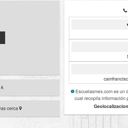
camfrancis
r
Escuelasmex.com es un dir
cual recopila información 
Geolocalizacion
ivas cerca