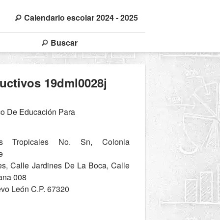
Calendario escolar 2024 - 2025
Buscar
uctivos 19dml0028j
co De Educación Para
s Tropicales No. Sn, Colonia
e
es, Calle Jardines De La Boca, Calle
ana 008
evo León C.P. 67320