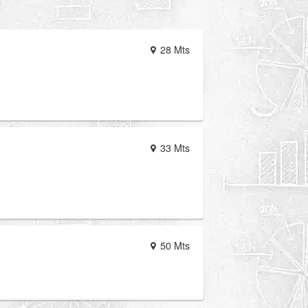
28 Mts
33 Mts
50 Mts