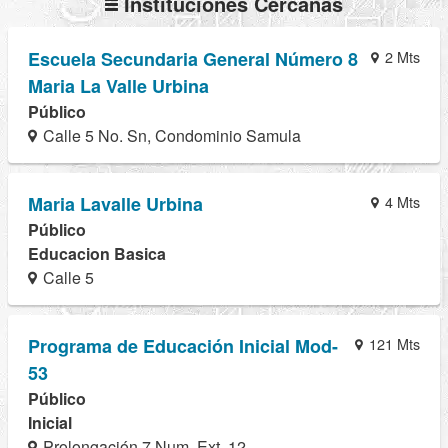
Instituciones Cercanas
Escuela Secundaria General Número 8
2 Mts
Maria La Valle Urbina
Público
Calle 5 No. Sn, Condominio Samula
Maria Lavalle Urbina
4 Mts
Público
Educacion Basica
Calle 5
Programa de Educación Inicial Mod-
121 Mts
53
Público
Inicial
Prolongación 7 Num. Ext. 12