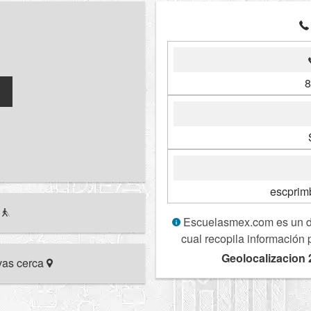
8
escprim
r
Escuelasmex.com es un dir
cual recopila información 
Geolocalizacion 
ivas cerca