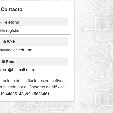
Contacto
Telefono
Sin registro
Web
titutoctec.edu.mx
Email
octec_@hotmail.com
ectorio de Instituciones educativas la
publicada por el Gobierno de México.
 19.44035148,-99.15636461