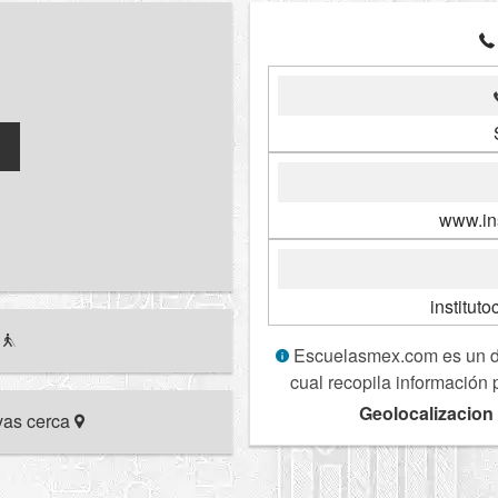
www.ins
institut
r
Escuelasmex.com es un dir
cual recopila información 
Geolocalizacion
ivas cerca