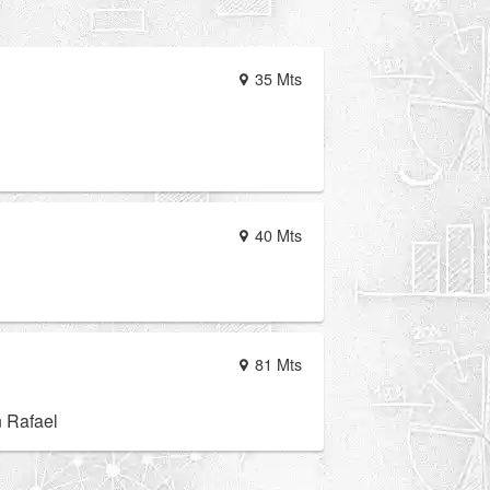
35 Mts
40 Mts
81 Mts
n Rafael