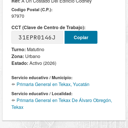
Ref:
A Un Costado Del Edificio Codhey
Codigo Postal (C.P.):
97970
CCT (Clave de Centro de Trabajo):
31EPR0146J
Copiar
Turno:
Matutino
Zona:
Urbano
Estado:
Activo (2026)
Servicio educativo / Municipio:
Primaria General en Tekax, Yucatán
Servicio educativo / Localidad:
Primaria General en Tekax De Álvaro Obregón,
Tekax