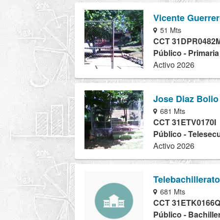
Vicente Guerre
51 Mts
CCT 31DPR0482
Público - Primari
Activo 2026
Jose Diaz Bolio
681 Mts
CCT 31ETV0170I
Público - Telesec
Activo 2026
Telebachillerat
681 Mts
CCT 31ETK0166
Público - Bachille