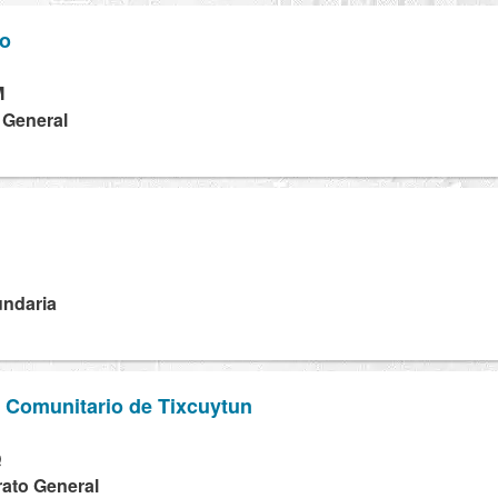
ro
M
a General
undaria
o Comunitario de Tixcuytun
Q
rato General