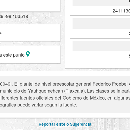
2411130
39,-98.153518
a este punto
049I. El plantel de nivel preescolar general Federico Froebel 
, municipio de Yauhquemehcan (Tlaxcala). Las clases se impart
iferentes fuentes oficiales del Gobierno de México, en alguna
ografica puede variar segun la fuente.
Reportar error o Sugerencia