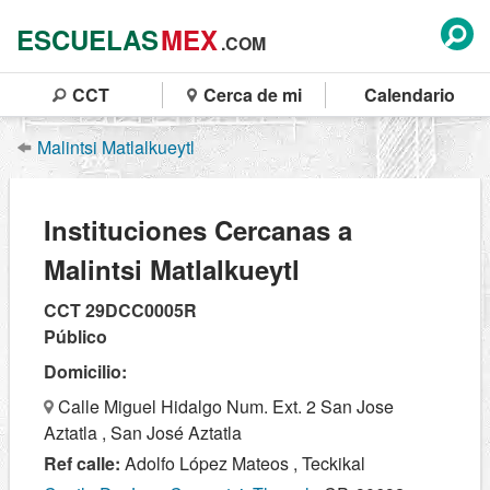
ESCUELAS
MEX
.COM
CCT
Cerca de mi
Calendario
Malintsi Matlalkueytl
Instituciones Cercanas a
Malintsi Matlalkueytl
CCT 29DCC0005R
Público
Domicilio:
Calle Miguel Hidalgo Num. Ext. 2 San Jose
Aztatla , San José Aztatla
Ref calle:
Adolfo López Mateos , Teckikal