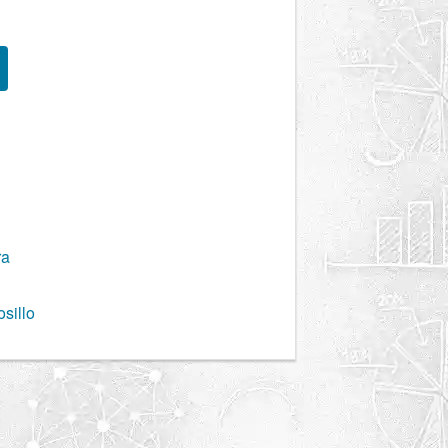
ra
sillo