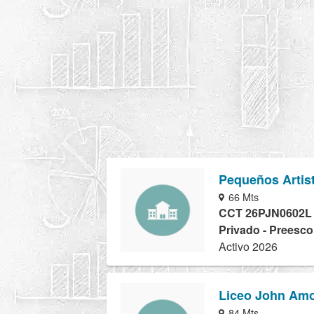
Pequeños Artist
66 Mts
CCT 26PJN0602L
Privado - Preesco
Activo 2026
Liceo John Am
84 Mts