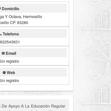
Domicilio
a Y Octava, Hermosillo
sillo CP. 83280
Telefono
622543631
Email
Sin registro
Web
Sin registro
os De Apoyo A La Educación Regular