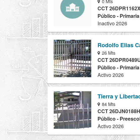
0 Mts
CCT 26DPR1162
Público - Primaria
Inactivo 2026
Rodolfo Elias C
26 Mts
CCT 26DPR0489
Público - Primari
Activo 2026
Tierra y Liberta
84 Mts
CCT 26DJN0188
Público - Preesco
Activo 2026