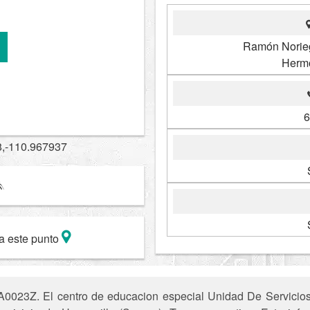
Ramón Norieg
Hermo
6
8,-110.967937
a este punto
A0023Z. El centro de educacion especial Unidad De Servici