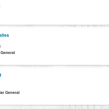
X
alles
U
a General
d
H
lar General