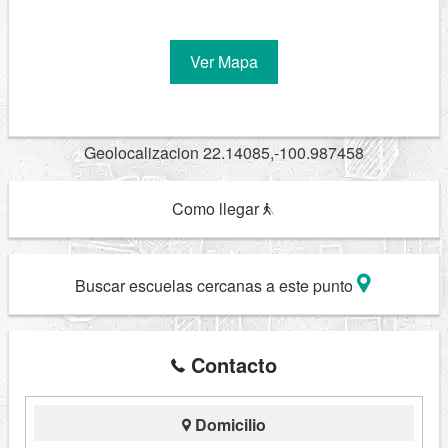
Ver Mapa
Geolocalizacion 22.14085,-100.987458
Como llegar
Buscar escuelas cercanas a este punto
Contacto
Domicilio