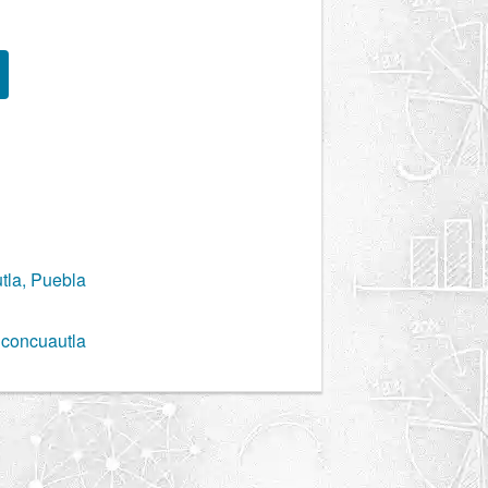
tla, Puebla
hiconcuautla