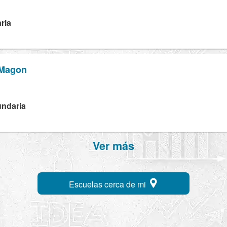
ria
 Magon
H
undaria
Ver más
Escuelas cerca de mi