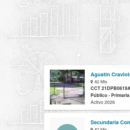
Agustin Craviot
82 Mts
CCT 21DPB0619
Público - Primaria
Activo 2026
Secundaria Comu
87 Mts