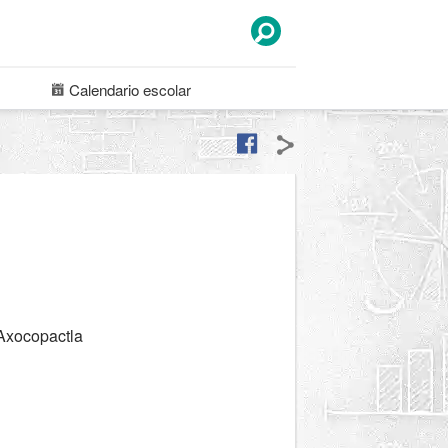
Calendario
escolar
 Axocopactla