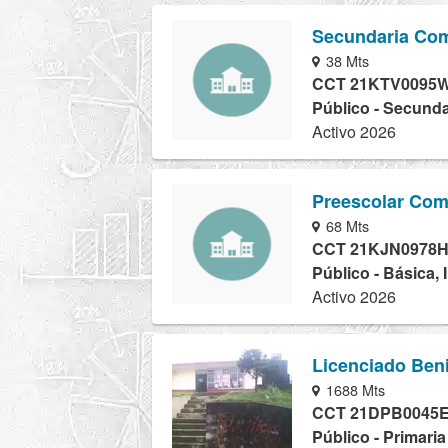
Secundaria Com
38 Mts
CCT 21KTV0095
Público - Secunda
Activo 2026
Preescolar Comu
68 Mts
CCT 21KJN0978
Público - Básica, 
Activo 2026
Licenciado Beni
1688 Mts
CCT 21DPB0045
Público - Primaria