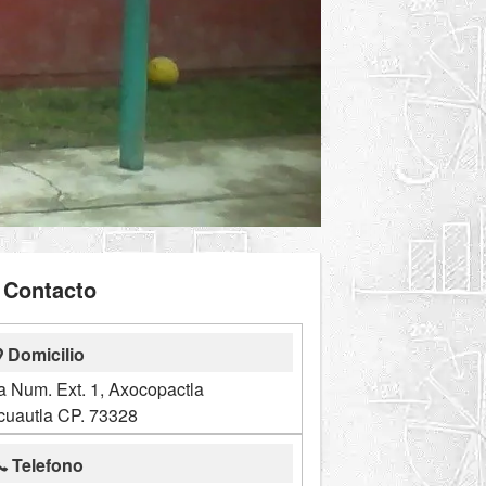
Contacto
Domicilio
a Num. Ext. 1, Axocopactla
cuautla CP. 73328
Telefono