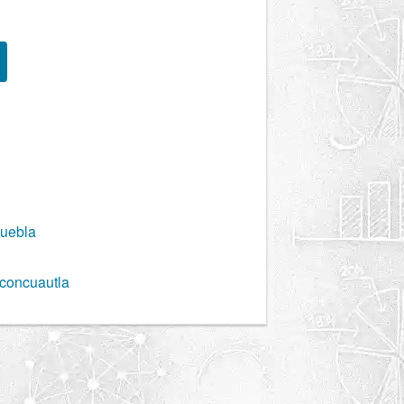
Puebla
iconcuautla