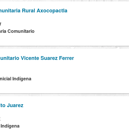
unitaria Rural Axocopactla
W
ria Comunitario
nitario Vicente Suarez Ferrer
H
Inicial Indígena
to Juarez
E
 Indígena