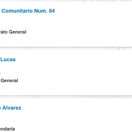
o Comunitario Num. 84
rato General
 Lucas
S
a General
 Alvarez
H
undaria