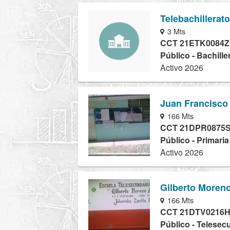
Telebachillerat
3 Mts
CCT 21ETK0084Z
Público - Bachille
Activo 2026
Juan Francisco
166 Mts
CCT 21DPR0875
Público - Primari
Activo 2026
Gilberto Moreno
166 Mts
CCT 21DTV0216
Público - Telesec