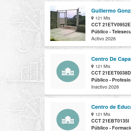
Guillermo Gonz
121 Mts
CCT 21ETV0952E
Público - Telesec
Activo 2026
Centro De Capac
121 Mts
CCT 21EET0038D
Público - Profesio
Inactivo 2026
Centro de Educ
121 Mts
CCT 21EBT0135I
Público - Formaci