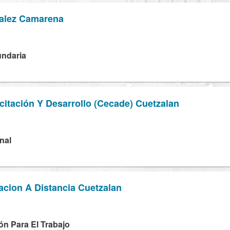
alez Camarena
undaria
itación Y Desarrollo (Cecade) Cuetzalan
nal
acion A Distancia Cuetzalan
ón Para El Trabajo