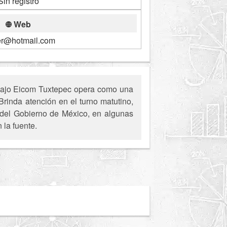
Sin registro
Web
er@hotmail.com
abajo Eicom Tuxtepec opera como una
rinda atención en el turno matutino,
s del Gobierno de México, en algunas
 la fuente.