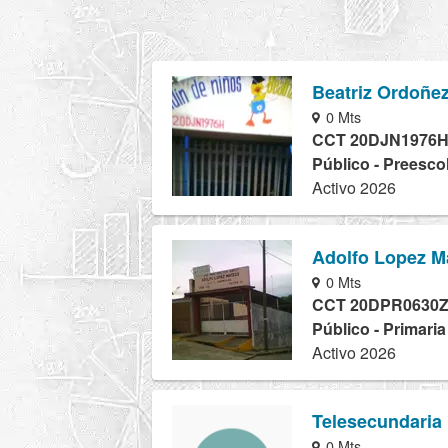
Beatriz Ordoñe
0 Mts
CCT 20DJN1976
Público - Preesco
Activo 2026
Adolfo Lopez M
0 Mts
CCT 20DPR0630
Público - Primari
Activo 2026
Telesecundaria
0 Mts