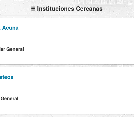
Instituciones Cercanas
z Acuña
H
lar General
ateos
Z
a General