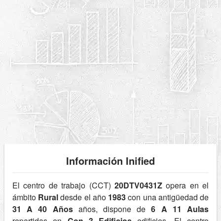
Información Inified
El centro de trabajo (CCT)
20DTV0431Z
opera en el
ámbito
Rural
desde el año
1983
con una antigüedad de
31 A 40 Años
años, dispone de
6 A 11 Aulas
repartidas en
Con 3 Edificios
edificios. El centro