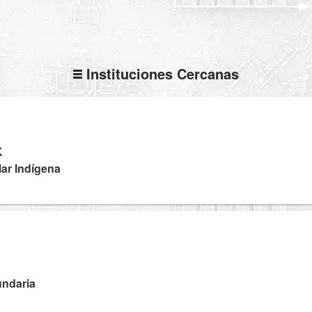
Instituciones Cercanas
K
lar Indígena
U
undaria