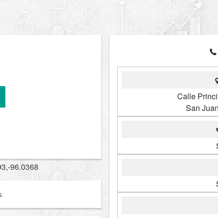
Calle Princ
San Juan
93,-96.0368