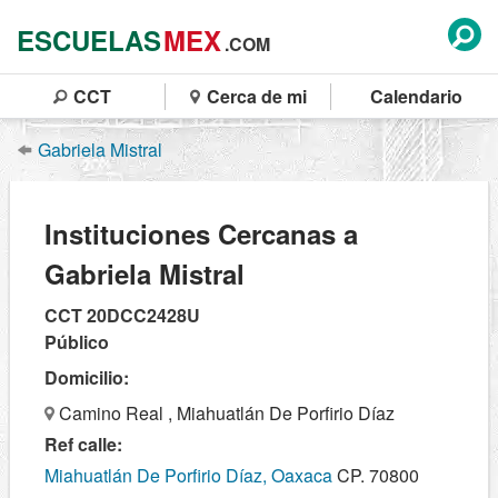
ESCUELAS
MEX
.COM
CCT
Cerca de mi
Calendario
Gabriela Mistral
Instituciones Cercanas a
Gabriela Mistral
CCT 20DCC2428U
Público
Domicilio:
Camino Real , Miahuatlán De Porfirio Díaz
Ref calle:
Miahuatlán De Porfirio Díaz, Oaxaca
CP. 70800