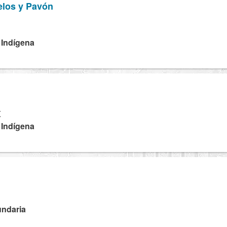
elos y Pavón
 Indígena
X
 Indígena
undaria