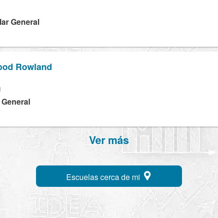
lar General
wood Rowland
U
a General
Ver más
Escuelas cerca de mi