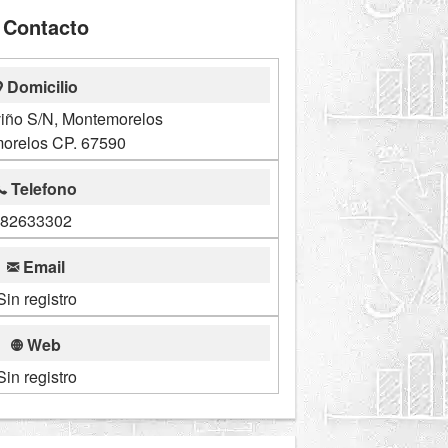
Contacto
Domicilio
viño S/N, Montemorelos
orelos CP. 67590
Telefono
82633302
Email
Sin registro
Web
Sin registro