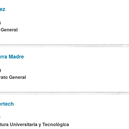
rez
G
a General
erra Madre
Q
rato General
ertech
U
tura Universitaria y Tecnológica