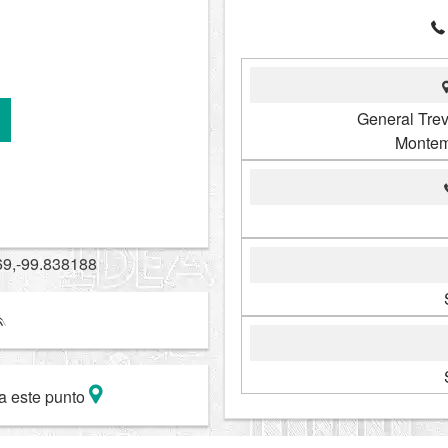
General Tre
Montem
69,-99.838188
a este punto