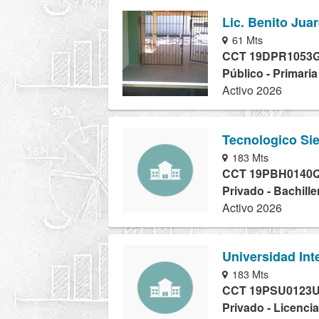
Lic. Benito Jua
61 Mts
CCT 19DPR1053
Público - Primari
Activo 2026
Tecnologico Si
183 Mts
CCT 19PBH0140
Privado - Bachille
Activo 2026
Universidad Int
183 Mts
CCT 19PSU0123
Privado - Licencia