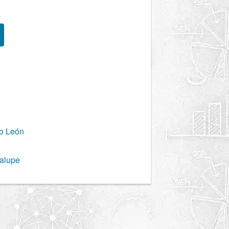
o León
alupe