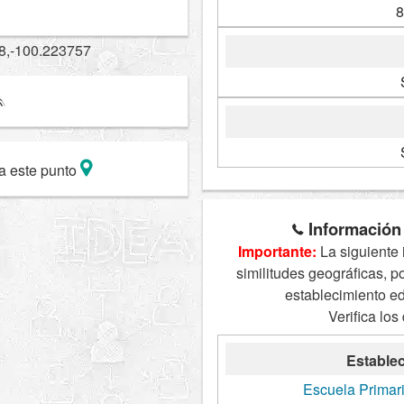
8
8,-100.223757
a este punto
Información 
Importante:
La siguiente 
similitudes geográficas, p
establecimiento e
Verifica los
Establec
Escuela Primar