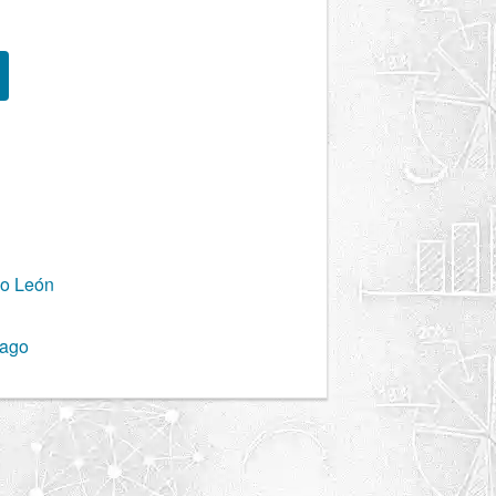
vo León
iago