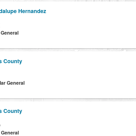
adalupe Hernandez
X
a General
s County
lar General
s County
D
a General