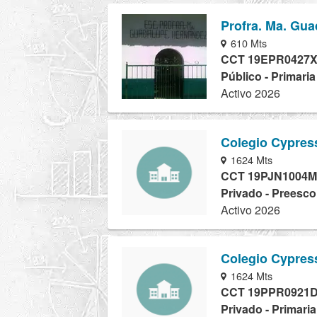
Profra. Ma. Gu
610 Mts
CCT 19EPR0427
Público - Primari
Activo 2026
Colegio Cypres
1624 Mts
CCT 19PJN1004M
Privado - Preesco
Activo 2026
Colegio Cypres
1624 Mts
CCT 19PPR0921
Privado - Primari