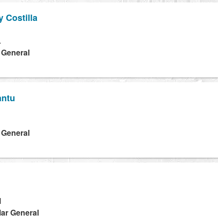
y Costilla
A
a General
antu
a General
M
lar General