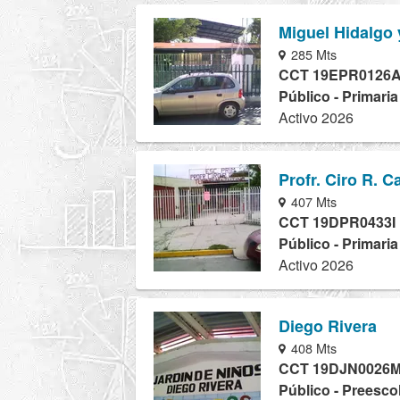
Miguel Hidalgo 
285 Mts
CCT 19EPR0126
Público - Primari
Activo 2026
Profr. Ciro R. C
407 Mts
CCT 19DPR0433I
Público - Primari
Activo 2026
Diego Rivera
408 Mts
CCT 19DJN0026
Público - Preesco