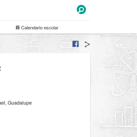
Calendario
escolar
z
ael, Guadalupe