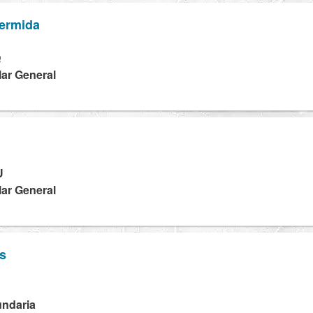
ermida
Q
lar General
U
lar General
s
undaria