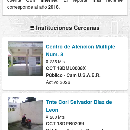
corresponde al año
2018
.
Instituciones Cercanas
Centro de Atencion Multiple
Num. 8
235 Mts
CCT 18DML0008X
Público - Cam U.S.A.E.R.
Activo 2026
Tnte Corl Salvador Diaz de
Leon
288 Mts
CCT 18DPR0209L