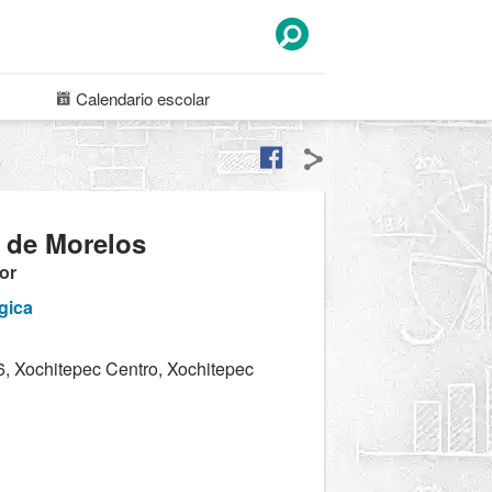
Calendario
escolar
 de Morelos
ior
gica
6, Xochitepec Centro, Xochitepec