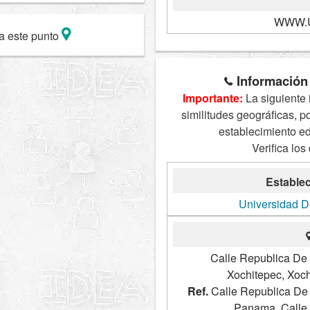
WWW.
a este punto
Información 
Importante:
La siguiente 
similitudes geográficas, p
establecimiento e
Verifica los
Establec
Universidad 
Calle Republica De 
Xochitepec, Xoch
Ref.
Calle Republica De
Panama, Calle