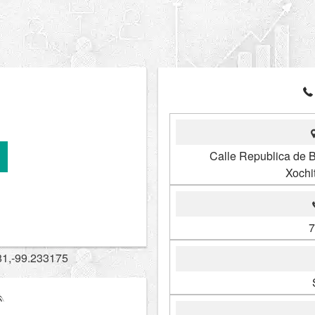
Calle Republica de B
Xochi
7
81,-99.233175