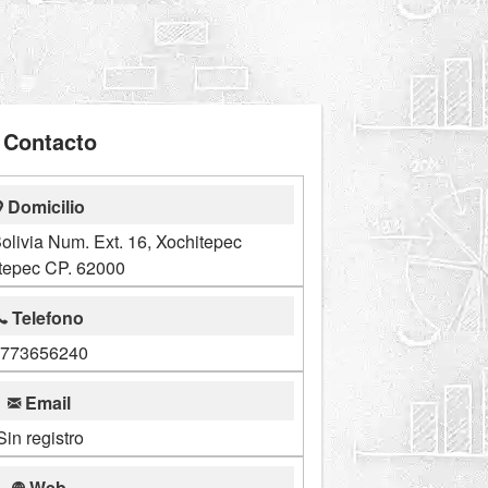
Contacto
Domicilio
olivia Num. Ext. 16, Xochitepec
tepec CP. 62000
Telefono
773656240
Email
Sin registro
Web