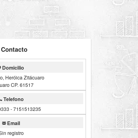
Contacto
Domicilio
ro, Heróica Zitácuaro
cuaro CP. 61517
Telefono
333 - 7151513235
Email
Sin registro