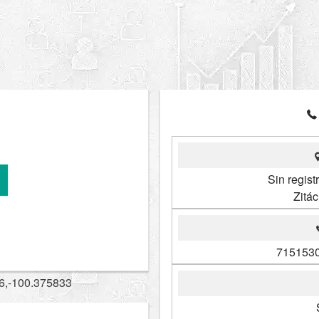
Sin regist
Zitá
7151530
6,-100.375833