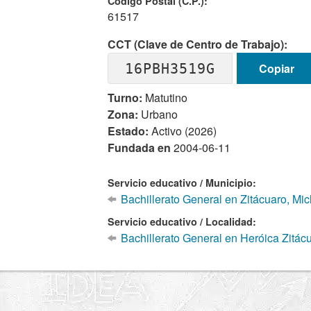
Codigo Postal (C.P.):
61517
CCT (Clave de Centro de Trabajo):
16PBH3519G
Copiar
Turno:
Matutino
Zona:
Urbano
Estado:
Activo (2026)
Fundada en
2004-06-11
Servicio educativo / Municipio:
Bachillerato General en Zitácuaro, Mi
Servicio educativo / Localidad:
Bachillerato General en Heróica Zitácu