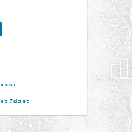
choacán
aro, Zitácuaro