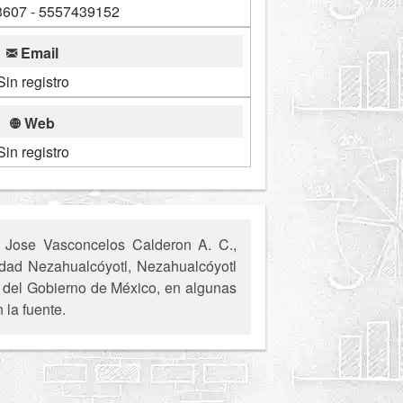
607 - 5557439152
Email
Sin registro
Web
Sin registro
 Jose Vasconcelos Calderon A. C.,
iudad Nezahualcóyotl, Nezahualcóyotl
s del Gobierno de México, en algunas
 la fuente.