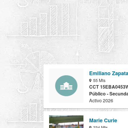
Emiliano Zapat
55 Mts
CCT 15EBA0453
Público - Secunda
Activo 2026
Marie Curie
234 Mts