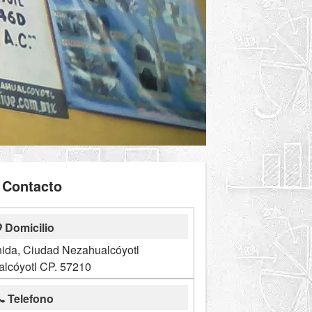
Contacto
Domicilio
nida, Ciudad Nezahualcóyotl
lcóyotl CP. 57210
Telefono