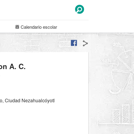
Calendario
escolar
on A. C.
a
o, Ciudad Nezahualcóyotl