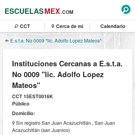
ESCUELAS
MEX
.COM
CCT
Cerca de mi
Calendario
E.s.t.a. No 0009 "lic. Adolfo Lopez Mateos"
Instituciones Cercanas a E.s.t.a.
No 0009 "lic. Adolfo Lopez
Mateos"
CCT 15EST0016K
Público
Domicilio:
Sin registro San Juan Acazuchitlán , San Juan
Acazuchitlán (san Juanico)