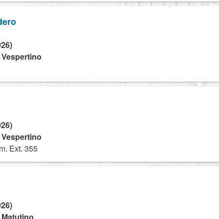
dero
026)
- Vespertino
026)
- Vespertino
. Ext. 355
026)
- Matutino