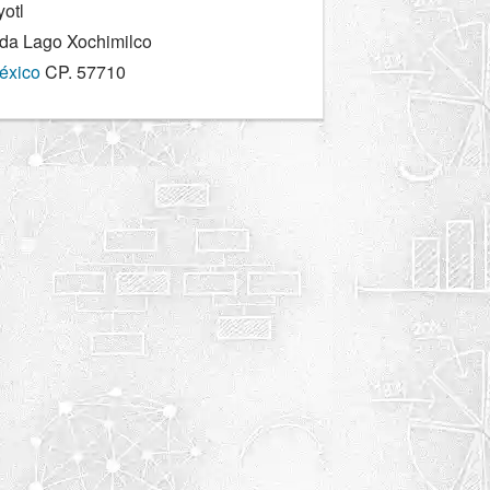
otl
da Lago Xochimilco
éxico
CP. 57710