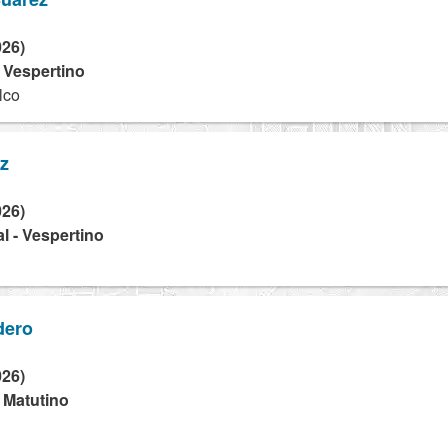
026)
- Vespertino
lco
uz
026)
l - Vespertino
dero
026)
- Matutino