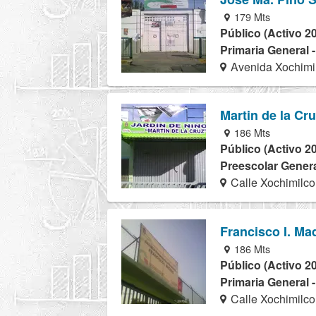
179 Mts
Público (Activo 2
Primaria General 
Avenida Xochimi
Martin de la Cr
186 Mts
Público (Activo 2
Preescolar Genera
Calle Xochimilco
Francisco I. Ma
186 Mts
Público (Activo 2
Primaria General 
Calle Xochimilco