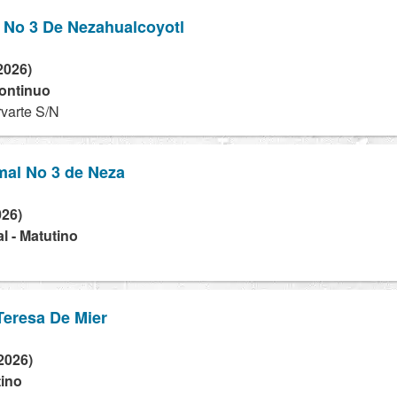
 No 3 De Nezahualcoyotl
2026)
continuo
varte S/N
mal No 3 de Neza
026)
l - Matutino
Teresa De Mier
2026)
tino