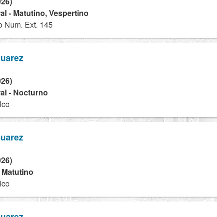
026)
l - Matutino, Vespertino
o Num. Ext. 145
Suarez
026)
al - Nocturno
lco
Suarez
026)
- Matutino
lco
Suarez