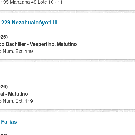
195 Manzana 48 Lote 10 - 11
 229 Nezahualcóyotl Iii
026)
o Bachiller - Vespertino, Matutino
o Num. Ext. 149
026)
l - Matutino
o Num. Ext. 119
 Farias