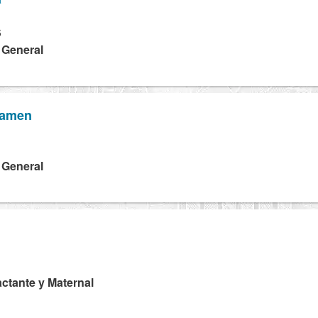
S
a General
samen
a General
Lactante y Maternal