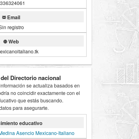
336324061
Email
Sin registro
Web
mexicanoitaliano.tk
del Directorio nacional
información se actualiza basados en
odría no coincidir exactamente con el
ducativo que estás buscando.
 datos para asegurarte.
imiento educativo
Medina Asencio Mexicano-Italiano