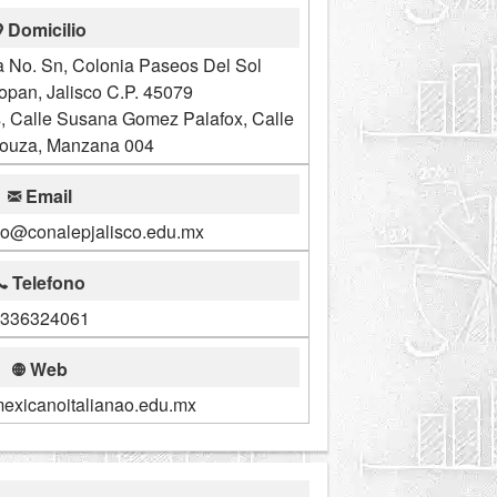
Domicilio
a No. Sn, Colonia Paseos Del Sol
pan, Jalisco C.P. 45079
, Calle Susana Gomez Palafox, Calle
Souza, Manzana 004
Email
no@conalepjalisco.edu.mx
Telefono
336324061
Web
xicanoitalianao.edu.mx