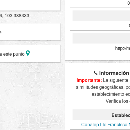
3
6,-103.388333
http://
a este punto
Información 
Importante:
La siguiente 
similitudes geográficas, p
establecimiento e
Verifica los
Establec
Conalep Lic Francisco 