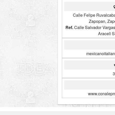
Calle Felipe Ruvalcab
Zapopan, Zapo
Ref.
Calle Salvador Vargas
Araceli 
mexicanoitalia
3
www.conalepme