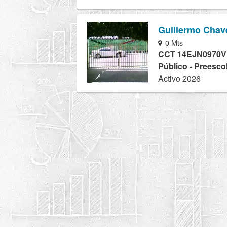
Guillermo Chav
0 Mts
CCT 14EJN0970V
Público - Preesco
Activo 2026