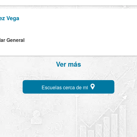
ez Vega
lar General
Ver más
Escuelas cerca de mi