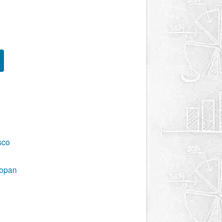
sco
popan