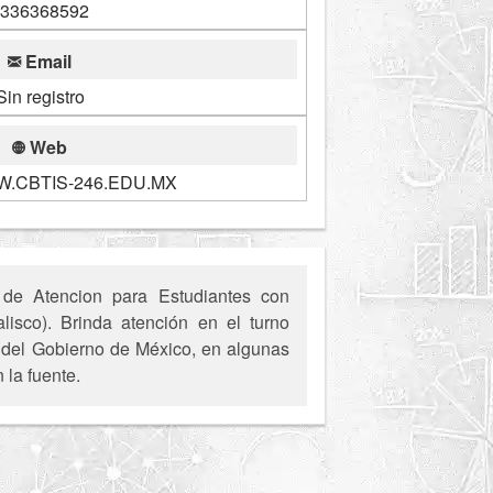
336368592
Email
Sin registro
Web
W.CBTIS-246.EDU.MX
 de Atencion para Estudiantes con
isco). Brinda atención en el turno
es del Gobierno de México, en algunas
 la fuente.