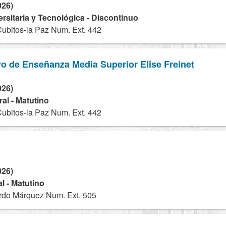
026)
ersitaria y Tecnológica - Discontinuo
Cubitos-la Paz Num. Ext. 442
o de Enseñanza Media Superior Elise Freinet
026)
al - Matutino
Cubitos-la Paz Num. Ext. 442
026)
l - Matutino
rdo Márquez Num. Ext. 505