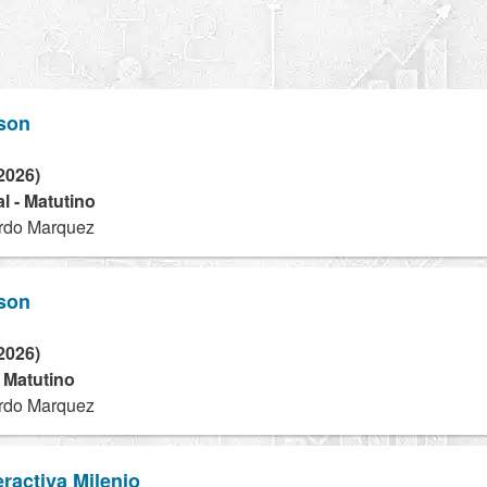
son
2026)
l - Matutino
rdo Marquez
son
2026)
- Matutino
rdo Marquez
eractiva Milenio