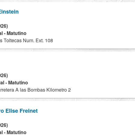
Einstein
026)
l - Matutino
s Toltecas Num. Ext. 108
026)
l - Matutino
rretera A las Bombas Kilometro 2
o Elise Freinet
026)
l - Matutino