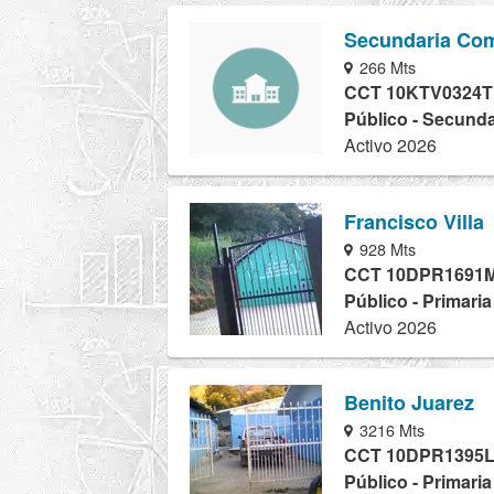
Secundaria Comu
266 Mts
CCT 10KTV0324T
Público - Secunda
Activo 2026
Francisco Villa
928 Mts
CCT 10DPR1691
Público - Primari
Activo 2026
Benito Juarez
3216 Mts
CCT 10DPR1395
Público - Primari