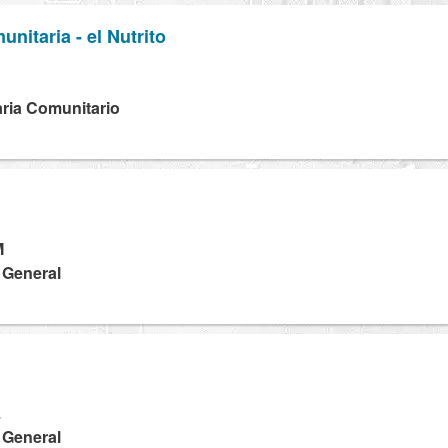
nitaria - el Nutrito
ria Comunitario
M
a General
L
a General