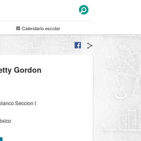
Calendario
escolar
etty Gordon
lanco Seccion I
éxico