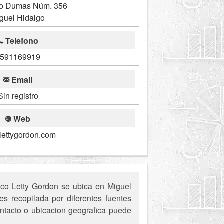
ro Dumas Núm. 356
guel Hidalgo
Telefono
591169919
Email
Sin registro
Web
ettygordon.com
ico Letty Gordon se ubica en Miguel
s recopilada por diferentes fuentes
ontacto o ubicacion geografica puede