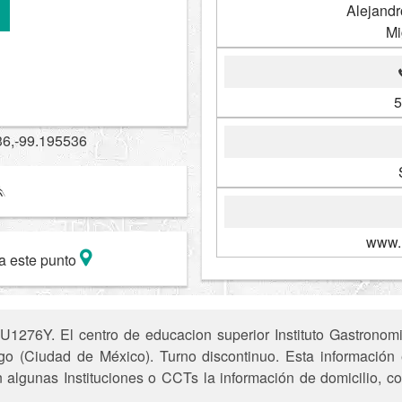
Alejand
Mi
5
36,-99.195536
www.l
a este punto
U1276Y. El centro de educacion superior Instituto Gastronom
go (Ciudad de México). Turno discontinuo. Esta información e
n algunas Instituciones o CCTs la información de domicilio, c