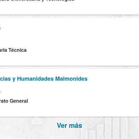
n
ria Técnica
ncias y Humanidades Maimonides
V
rato General
Ver más