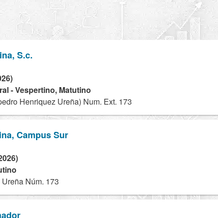
na, S.c.
026)
al - Vespertino, Matutino
(pedro Henriquez Ureña) Num. Ext. 173
tina, Campus Sur
2026)
utino
 Ureña Núm. 173
mador