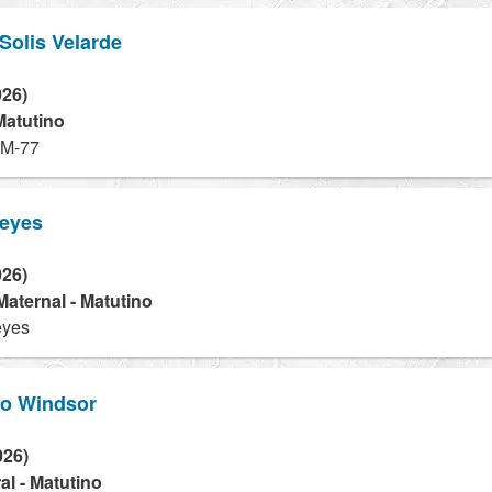
 Solis Velarde
026)
Matutino
 M-77
Reyes
026)
 Maternal - Matutino
eyes
no Windsor
026)
l - Matutino