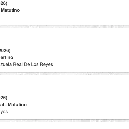
026)
- Matutino
2026)
ertino
azuela Real De Los Reyes
026)
l - Matutino
eyes