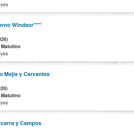
eyes
erno Windsor"""
026)
- Matutino
eyes
io Mejia y Cervantes
026)
- Matutino
eyes
izcarra y Campos