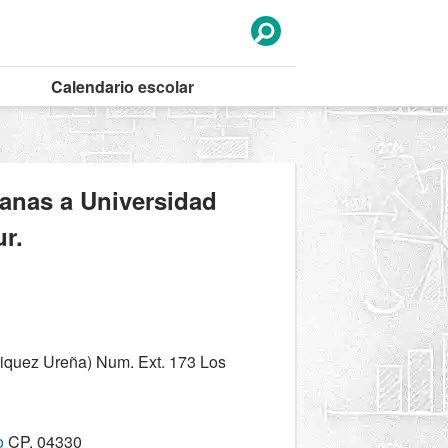
Calendario
escolar
canas a Universidad
r.
riquez Ureña) Num. Ext. 173 Los
o
CP. 04330