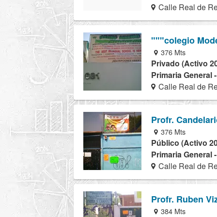
Calle Real de R
"""colegio Mod
376 Mts
Privado (Activo 2
Primaria General 
Calle Real de R
Profr. Candelar
376 Mts
Público (Activo 2
Primaria General 
Calle Real de R
Profr. Ruben V
384 Mts