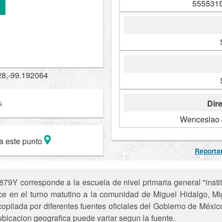
5555319
28,-99.192064
Dire
Wenceslao 
a este punto
Reportar
9Y corresponde a la escuela de nivel primaria general "instit
frece en el turno matutino a la comunidad de Miguel Hidalgo, 
opilada por diferentes fuentes oficiales del Gobierno de Méxic
ubicacion geografica puede variar segun la fuente.