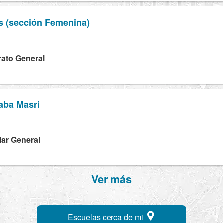
 (sección Femenina)
rato General
aba Masri
lar General
Ver más
Escuelas cerca de mi