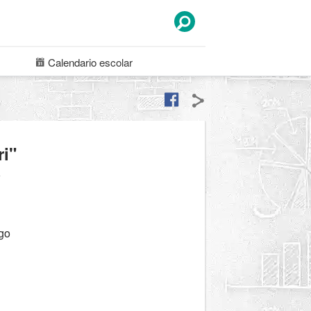
Calendario
escolar
ri"
a
go