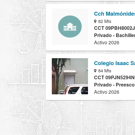
Cch Maimónides
82 Mts
CCT 09PBH8002J
Privado - Bachille
Activo 2026
Colegio Isaac S
84 Mts
CCT 09PJN5294N
Privado - Preesco
Activo 2026