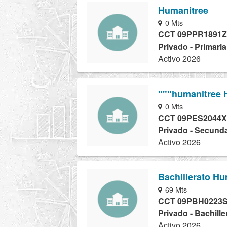
Humanitree
0 Mts
CCT 09PPR1891Z
Privado - Primari
Activo 2026
"""humanitree 
0 Mts
CCT 09PES2044X
Privado - Secunda
Activo 2026
Bachillerato Hu
69 Mts
CCT 09PBH0223
Privado - Bachille
Activo 2026