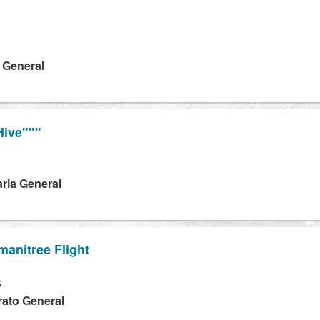
a General
Hive"""
ria General
manitree Flight
S
rato General